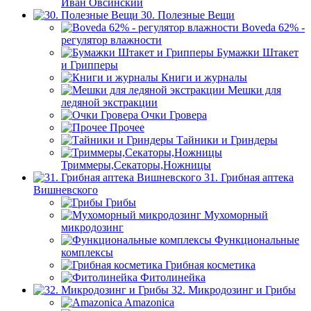
Иван Овсинский
30. Полезные Вещи
Boveda 62% -
регулятор влажности
Бумажки Штакет
и Грипперы
Книги и журналы
Мешки для
ледяной экстракции
Очки Гровера
Прочее
Тайники и Гриндеры
Триммеры,Секаторы,Ножницы
31. Грибная аптека
Вишневского
Грибы
Мухоморный
микродозинг
Функциональные
комплексы
Грибная косметика
Фитолинейка
32. Микродозинг и Грибы
Amazonica