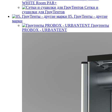
WHITE Room PAR+
Сетки и
сушилки для ГроуТентов
05. ГроуТенты - другие
марки
Гроутенты
PROBOX - URBANTENT