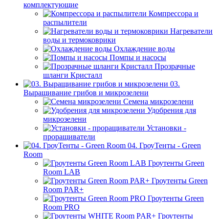
комплектующие
Компрессора и
распылители
Нагреватели
воды и термоковрики
Охлаждение воды
Помпы и насосы
Прозрачные
шланги Кристалл
03.
Выращивание грибов и микрозелени
Семена микрозелени
Удобрения для
микрозелени
Установки -
проращиватели
04. ГроуТенты - Green
Room
Гроутенты Green
Room LAB
Гроутенты Green
Room PAR+
Гроутенты Green
Room PRO
Гроутенты