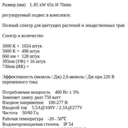
Размер (мм) L 85 xW 65x H 70mm
регулируемый подвес в комплекте.
Полный спектр для цветущих растений и лекарственных трав
Спектр и количество
3000 К + 1024 штук
5000 К + 496 штук
660 нм + 128 штук
395нм (УФ) + 16 штук
730нм (ИК) +
Эффективность (мкмоль / Дж) 2,6 мкмоль / Дж при 220 В
переменного тока
Потребляемая мощность 480 Вт ± 5%
Заменяет лампу днат 750 ватт
Входное напряжение 100-277 В
Входной ток 5.5A@100V / 2.3A@277V
Частота 50/60 Гц
Рабочая температура -20 - 50℃
Водонепроницаемая степень IР 54