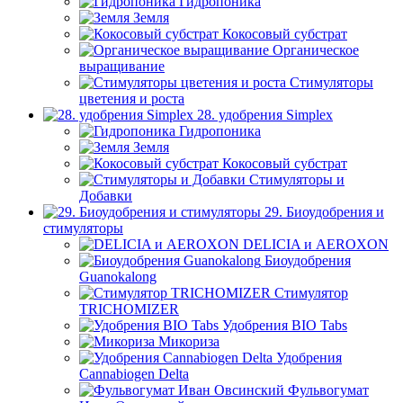
Гидропоника
Земля
Кокосовый субстрат
Органическое
выращивание
Стимуляторы
цветения и роста
28. удобрения Simplex
Гидропоника
Земля
Кокосовый субстрат
Стимуляторы и
Добавки
29. Биоудобрения и
стимуляторы
DELICIA и AEROXON
Биоудобрения
Guanokalong
Стимулятор
TRICHOMIZER
Удобрения BIO Tabs
Микориза
Удобрения
Cannabiogen Delta
Фульвогумат