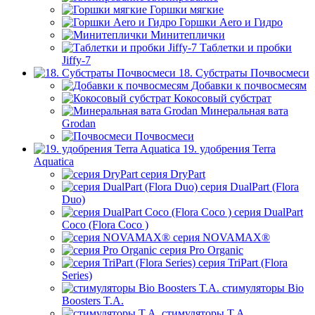
Горшки мягкие
Горшки Aero и Гидро
Минитеплички
Таблетки и пробки
Jiffy-7
18. Субстраты Почвосмеси
Добавки к почвосмесям
Кокосовый субстрат
Минеральная вата
Grodan
Почвосмеси
19. удобрения Terra
Aquatica
серия DryPart
серия DualPart (Flora
Duo)
серия DualPart
Coco (Flora Coco )
серия NOVAMAX®
серия Pro Organic
серия TriPart (Flora
Series)
стимуляторы Bio
Boosters T.A.
стимуляторы T.A.