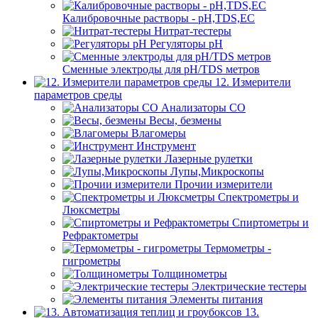
Калибровочные растворы - pH,TDS,EC
Нитрат-тестеры
Регуляторы pН
Сменные электроды для pH/TDS метров
12. Измерители
параметров среды
Анализаторы CO
Весы, безмены
Влагомеры
Инструмент
Лазерные рулетки
Лупы,Микроскопы
Прочии измерители
Спектрометры и
Люксметры
Спиртометры и
Рефрактометры
Термометры -
гигрометры
Толщинометры
Электрические тестеры
Элементы питания
13.