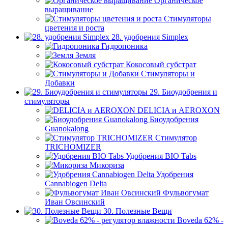
Органическое
выращивание
Стимуляторы
цветения и роста
28. удобрения Simplex
Гидропоника
Земля
Кокосовый субстрат
Стимуляторы и
Добавки
29. Биоудобрения и
стимуляторы
DELICIA и AEROXON
Биоудобрения
Guanokalong
Стимулятор
TRICHOMIZER
Удобрения BIO Tabs
Микориза
Удобрения
Cannabiogen Delta
Фульвогумат
Иван Овсинский
30. Полезные Вещи
Boveda 62% -