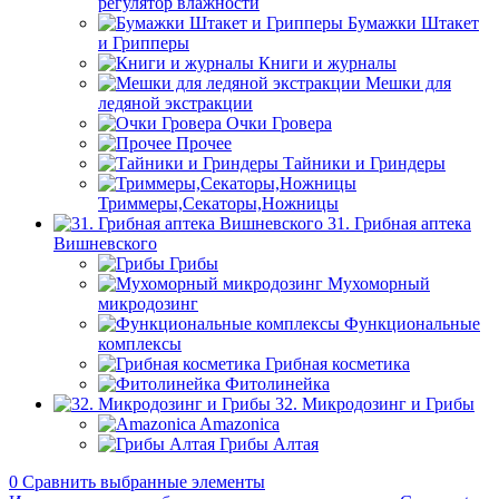
регулятор влажности
Бумажки Штакет
и Грипперы
Книги и журналы
Мешки для
ледяной экстракции
Очки Гровера
Прочее
Тайники и Гриндеры
Триммеры,Секаторы,Ножницы
31. Грибная аптека
Вишневского
Грибы
Мухоморный
микродозинг
Функциональные
комплексы
Грибная косметика
Фитолинейка
32. Микродозинг и Грибы
Amazonica
Грибы Алтая
0
Сравнить выбранные элементы