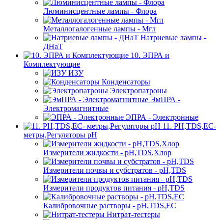
Люминисцентные лампы - Флора
Металлогалогенные лампы - Мгл
Натриевые лампы -
ДНаТ
10. ЭПРА и
Комплектующие
ИЗУ
Конденсаторы
Электропатроны
ЭмПРА -
Электромагнитные
ЭПРА - Электронные
11. PH,TDS,EC-
метры,Регуляторы pН
Измерители жидкости - pH,TDS,Хлор
Измерители почвы и субстратов - pH,TDS
Измерители продуктов питания - pH,TDS
Калибровочные растворы - pH,TDS,EC
Нитрат-тестеры