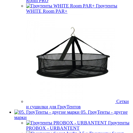
Room PRO
Гроутенты
WHITE Room PAR+
Сетки
и сушилки для ГроуТентов
05. ГроуТенты - другие
марки
Гроутенты
PROBOX - URBANTENT