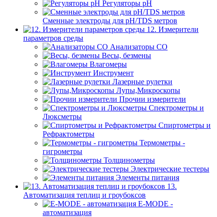
Регуляторы pН
Сменные электроды для pH/TDS метров
12. Измерители
параметров среды
Анализаторы CO
Весы, безмены
Влагомеры
Инструмент
Лазерные рулетки
Лупы,Микроскопы
Прочии измерители
Спектрометры и
Люксметры
Спиртометры и
Рефрактометры
Термометры -
гигрометры
Толщинометры
Электрические тестеры
Элементы питания
13.
Автоматизация теплиц и гроубоксов
E-MODE -
автоматизация