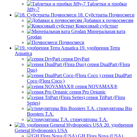
Таблетки и пробки
Jiffy-7
18. Субстраты Почвосмеси
Добавки к почвосмесям
Кокосовый субстрат
Минеральная вата
Grodan
Почвосмеси
19. удобрения Terra
Aquatica
серия DryPart
серия DualPart (Flora
Duo)
серия DualPart
Coco (Flora Coco )
серия NOVAMAX®
серия Pro Organic
серия TriPart (Flora
Series)
стимуляторы Bio
Boosters T.A.
стимуляторы T.A.
20. удобрения
General Hydroponics USA
GH Flora Nova (USA)