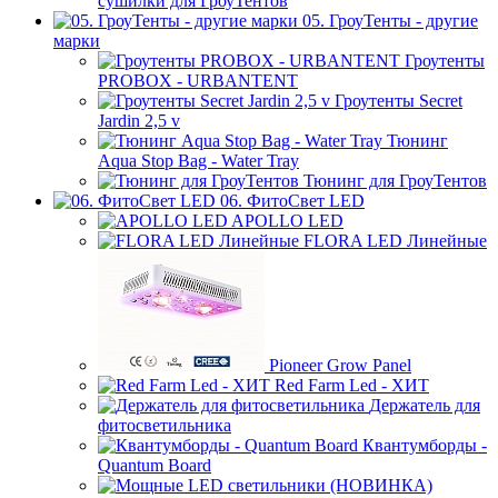
сушилки для ГроуТентов
05. ГроуТенты - другие
марки
Гроутенты
PROBOX - URBANTENT
Гроутенты Secret
Jardin 2,5 v
Тюнинг
Aqua Stop Bag - Water Tray
Тюнинг для ГроуТентов
06. ФитоСвет LED
APOLLO LED
FLORA LED Линейные
Pioneer Grow Panel
Red Farm Led - ХИТ
Держатель для
фитосветильника
Квантумборды -
Quantum Board