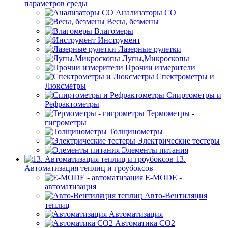
параметров среды
Анализаторы CO
Весы, безмены
Влагомеры
Инструмент
Лазерные рулетки
Лупы,Микроскопы
Прочии измерители
Спектрометры и
Люксметры
Спиртометры и
Рефрактометры
Термометры -
гигрометры
Толщинометры
Электрические тестеры
Элементы питания
13.
Автоматизация теплиц и гроубоксов
E-MODE -
автоматизация
Авто-Вентиляция
теплиц
Автоматизация
Автоматика СО2