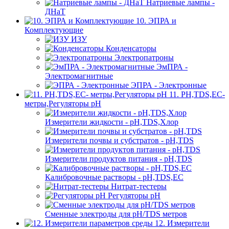
Натриевые лампы -
ДНаТ
10. ЭПРА и
Комплектующие
ИЗУ
Конденсаторы
Электропатроны
ЭмПРА -
Электромагнитные
ЭПРА - Электронные
11. PH,TDS,EC-
метры,Регуляторы pН
Измерители жидкости - pH,TDS,Хлор
Измерители почвы и субстратов - pH,TDS
Измерители продуктов питания - pH,TDS
Калибровочные растворы - pH,TDS,EC
Нитрат-тестеры
Регуляторы pН
Сменные электроды для pH/TDS метров
12. Измерители