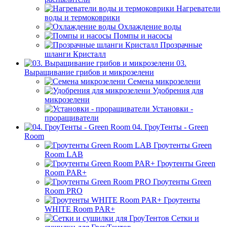
Нагреватели
воды и термоковрики
Охлаждение воды
Помпы и насосы
Прозрачные
шланги Кристалл
03.
Выращивание грибов и микрозелени
Семена микрозелени
Удобрения для
микрозелени
Установки -
проращиватели
04. ГроуТенты - Green
Room
Гроутенты Green
Room LAB
Гроутенты Green
Room PAR+
Гроутенты Green
Room PRO
Гроутенты
WHITE Room PAR+
Сетки и