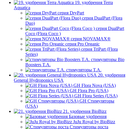
19. удобрения Terra
Aquatica
серия DryPart
серия DualPart (Flora
Duo)
серия DualPart
Coco (Flora Coco )
серия NOVAMAX®
серия Pro Organic
серия TriPart (Flora
Series)
стимуляторы Bio
Boosters T.A.
стимуляторы T.A.
20. удобрения
General Hydroponics USA
GH Flora Nova (USA)
GH Flora Pro (USA)
GH Flora Series (USA)
GH Стимуляторы
(USA)
21. удобрения BioBizz
Базовые удобрения
JuJu Royal by BioBizz
Стимуляторы роста