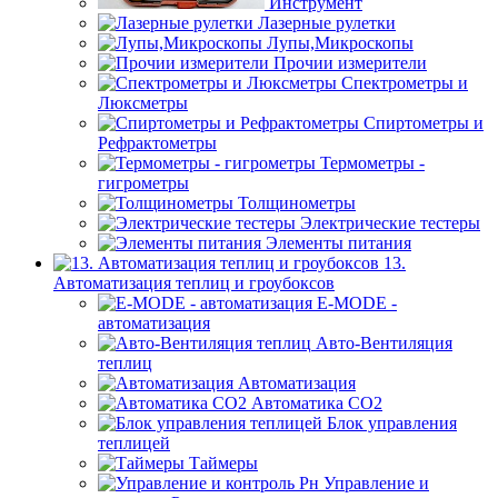
Инструмент
Лазерные рулетки
Лупы,Микроскопы
Прочии измерители
Спектрометры и
Люксметры
Спиртометры и
Рефрактометры
Термометры -
гигрометры
Толщинометры
Электрические тестеры
Элементы питания
13.
Автоматизация теплиц и гроубоксов
E-MODE -
автоматизация
Авто-Вентиляция
теплиц
Автоматизация
Автоматика СО2
Блок управления
теплицей
Таймеры
Управление и