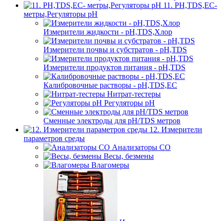
11. PH,TDS,EC-
метры,Регуляторы pН
Измерители жидкости - pH,TDS,Хлор
Измерители почвы и субстратов - pH,TDS
Измерители продуктов питания - pH,TDS
Калибровочные растворы - pH,TDS,EC
Нитрат-тестеры
Регуляторы pН
Сменные электроды для pH/TDS метров
12. Измерители
параметров среды
Анализаторы CO
Весы, безмены
Влагомеры