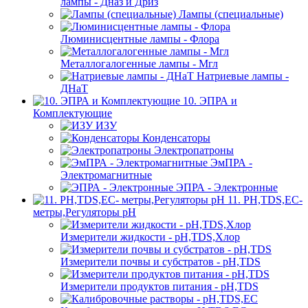
лампы - Дназ и Дриз
Лампы (специальные)
Люминисцентные лампы - Флора
Металлогалогенные лампы - Мгл
Натриевые лампы -
ДНаТ
10. ЭПРА и
Комплектующие
ИЗУ
Конденсаторы
Электропатроны
ЭмПРА -
Электромагнитные
ЭПРА - Электронные
11. PH,TDS,EC-
метры,Регуляторы pН
Измерители жидкости - pH,TDS,Хлор
Измерители почвы и субстратов - pH,TDS
Измерители продуктов питания - pH,TDS