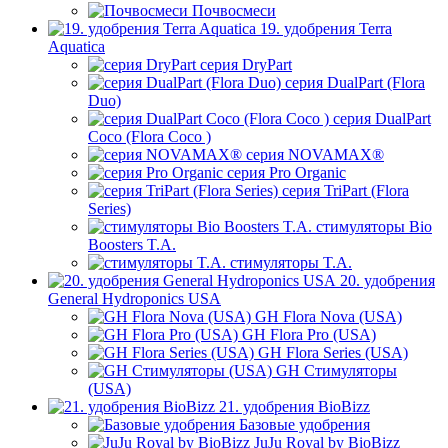
Почвосмеси
19. удобрения Terra
Aquatica
серия DryPart
серия DualPart (Flora
Duo)
серия DualPart
Coco (Flora Coco )
серия NOVAMAX®
серия Pro Organic
серия TriPart (Flora
Series)
стимуляторы Bio
Boosters T.A.
стимуляторы T.A.
20. удобрения
General Hydroponics USA
GH Flora Nova (USA)
GH Flora Pro (USA)
GH Flora Series (USA)
GH Стимуляторы
(USA)
21. удобрения BioBizz
Базовые удобрения
JuJu Royal by BioBizz