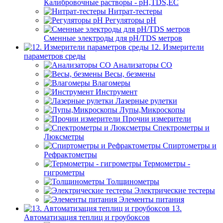
Калибровочные растворы - pH,TDS,EC
Нитрат-тестеры
Регуляторы pН
Сменные электроды для pH/TDS метров
12. Измерители
параметров среды
Анализаторы CO
Весы, безмены
Влагомеры
Инструмент
Лазерные рулетки
Лупы,Микроскопы
Прочии измерители
Спектрометры и
Люксметры
Спиртометры и
Рефрактометры
Термометры -
гигрометры
Толщинометры
Электрические тестеры
Элементы питания
13.
Автоматизация теплиц и гроубоксов