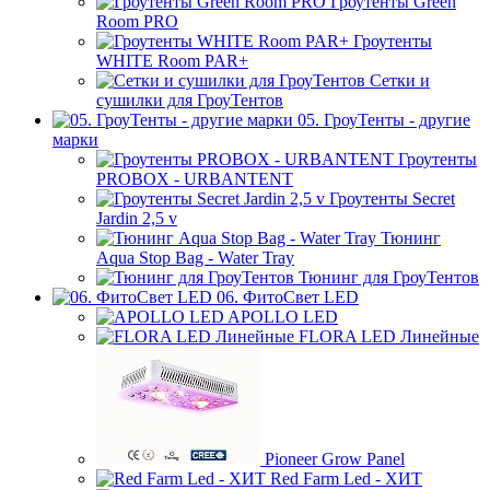
Гроутенты Green
Room PRO
Гроутенты
WHITE Room PAR+
Сетки и
сушилки для ГроуТентов
05. ГроуТенты - другие
марки
Гроутенты
PROBOX - URBANTENT
Гроутенты Secret
Jardin 2,5 v
Тюнинг
Aqua Stop Bag - Water Tray
Тюнинг для ГроуТентов
06. ФитоСвет LED
APOLLO LED
FLORA LED Линейные
Pioneer Grow Panel
Red Farm Led - ХИТ