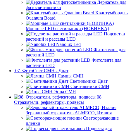
Держатель для
фитосветильника
Квантумборды -
Quantum Board
Мощные LED светильники (НОВИНКА)
Подсветка
растений и рассады LED
Nanolux Led
Фитолампы для
растений LED
Фитолента для
растений LED
07. ФитоСвет CMH - Днат
Лампы СМН
Светильники Днат
Светильники СМН
Эпра СМН
08.
Отражатели, рефлекторы, подвесы
Зеркальный отражатель ALMECO, Италия
Светооражающие
пленки
Подвесы для