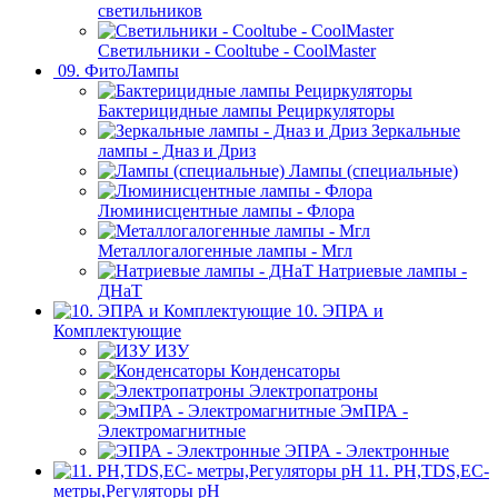
светильников
Светильники - Cooltube - CoolMaster
09. ФитоЛампы
Бактерицидные лампы Рециркуляторы
Зеркальные
лампы - Дназ и Дриз
Лампы (специальные)
Люминисцентные лампы - Флора
Металлогалогенные лампы - Мгл
Натриевые лампы -
ДНаТ
10. ЭПРА и
Комплектующие
ИЗУ
Конденсаторы
Электропатроны
ЭмПРА -
Электромагнитные
ЭПРА - Электронные
11. PH,TDS,EC-
метры,Регуляторы pН