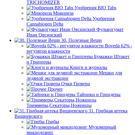
TRICHOMIZER
Удобрения BIO Tabs
Микориза
Удобрения
Cannabiogen Delta
Фульвогумат
Иван Овсинский
30. Полезные Вещи
Boveda 62% -
регулятор влажности
Бумажки Штакет
и Грипперы
Книги и журналы
Мешки для
ледяной экстракции
Очки Гровера
Прочее
Тайники и Гриндеры
Триммеры,Секаторы,Ножницы
31. Грибная аптека
Вишневского
Грибы
Мухоморный
микродозинг