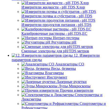
Измерители жидкости - pH,TDS,Хлор
Измерители почвы и субстратов - pH,TDS
Измерители продуктов питания - pH,TDS
Калибровочные растворы - pH,TDS,EC
Нитрат-тестеры
Регуляторы pН
Сменные электроды для pH/TDS метров
12. Измерители
параметров среды
Анализаторы CO
Весы, безмены
Влагомеры
Инструмент
Лазерные рулетки
Лупы,Микроскопы
Прочии измерители
Спектрометры и
Люксметры
Спиртометры и
Рефрактометры