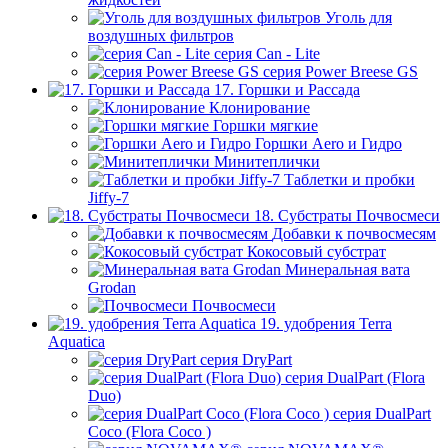
Уголь для
воздушных фильтров
серия Can - Lite
серия Power Breese GS
17. Горшки и Рассада
Клонирование
Горшки мягкие
Горшки Aero и Гидро
Минитеплички
Таблетки и пробки
Jiffy-7
18. Субстраты Почвосмеси
Добавки к почвосмесям
Кокосовый субстрат
Минеральная вата
Grodan
Почвосмеси
19. удобрения Terra
Aquatica
серия DryPart
серия DualPart (Flora
Duo)
серия DualPart
Coco (Flora Coco )