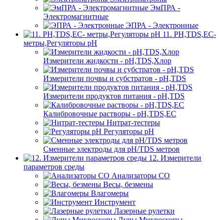
ЭмПРА -
Электромагнитные
ЭПРА - Электронные
11. PH,TDS,EC-
метры,Регуляторы pН
Измерители жидкости - pH,TDS,Хлор
Измерители почвы и субстратов - pH,TDS
Измерители продуктов питания - pH,TDS
Калибровочные растворы - pH,TDS,EC
Нитрат-тестеры
Регуляторы pН
Сменные электроды для pH/TDS метров
12. Измерители
параметров среды
Анализаторы CO
Весы, безмены
Влагомеры
Инструмент
Лазерные рулетки
Лупы,Микроскопы