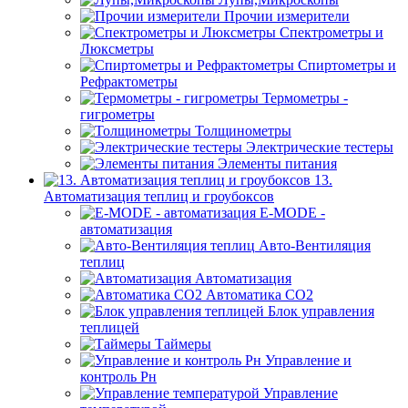
Прочии измерители
Спектрометры и
Люксметры
Спиртометры и
Рефрактометры
Термометры -
гигрометры
Толщинометры
Электрические тестеры
Элементы питания
13.
Автоматизация теплиц и гроубоксов
E-MODE -
автоматизация
Авто-Вентиляция
теплиц
Автоматизация
Автоматика СО2
Блок управления
теплицей
Таймеры
Управление и
контроль Рн
Управление