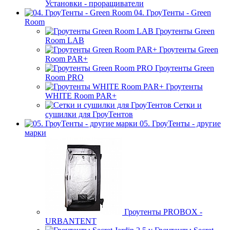
Установки - проращиватели
04. ГроуТенты - Green
Room
Гроутенты Green
Room LAB
Гроутенты Green
Room PAR+
Гроутенты Green
Room PRO
Гроутенты
WHITE Room PAR+
Сетки и
сушилки для ГроуТентов
05. ГроуТенты - другие
марки
Гроутенты PROBOX -
URBANTENT