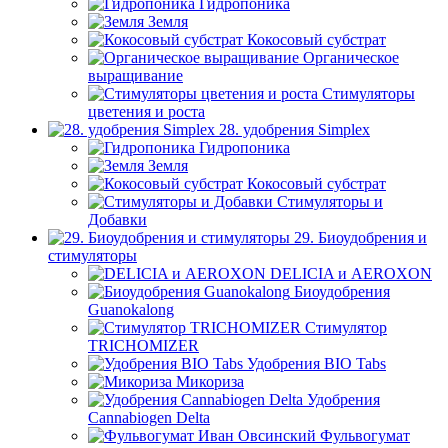
Гидропоника
Земля
Кокосовый субстрат
Органическое
выращивание
Стимуляторы
цветения и роста
28. удобрения Simplex
Гидропоника
Земля
Кокосовый субстрат
Стимуляторы и
Добавки
29. Биоудобрения и
стимуляторы
DELICIA и AEROXON
Биоудобрения
Guanokalong
Стимулятор
TRICHOMIZER
Удобрения BIO Tabs
Микориза
Удобрения
Cannabiogen Delta
Фульвогумат