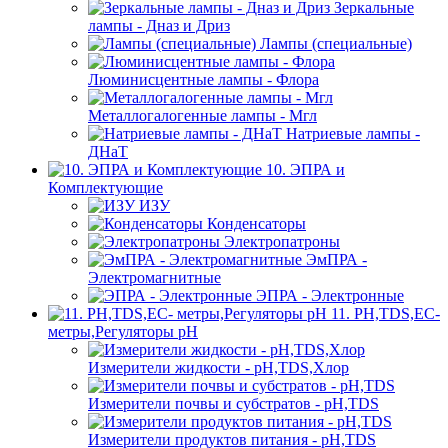
Зеркальные
лампы - Дназ и Дриз
Лампы (специальные)
Люминисцентные лампы - Флора
Металлогалогенные лампы - Мгл
Натриевые лампы -
ДНаТ
10. ЭПРА и
Комплектующие
ИЗУ
Конденсаторы
Электропатроны
ЭмПРА -
Электромагнитные
ЭПРА - Электронные
11. PH,TDS,EC-
метры,Регуляторы pН
Измерители жидкости - pH,TDS,Хлор
Измерители почвы и субстратов - pH,TDS
Измерители продуктов питания - pH,TDS