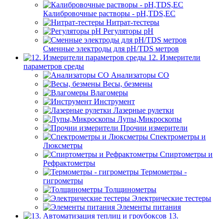
Калибровочные растворы - pH,TDS,EC
Нитрат-тестеры
Регуляторы pН
Сменные электроды для pH/TDS метров
12. Измерители
параметров среды
Анализаторы CO
Весы, безмены
Влагомеры
Инструмент
Лазерные рулетки
Лупы,Микроскопы
Прочии измерители
Спектрометры и
Люксметры
Спиртометры и
Рефрактометры
Термометры -
гигрометры
Толщинометры
Электрические тестеры
Элементы питания
13.