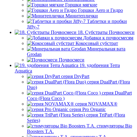
Горшки мягкие
Горшки Aero и Гидро
Минитеплички
Таблетки и пробки
Jiffy-7
18. Субстраты Почвосмеси
Добавки к почвосмесям
Кокосовый субстрат
Минеральная вата
Grodan
Почвосмеси
19. удобрения Terra
Aquatica
серия DryPart
серия DualPart (Flora
Duo)
серия DualPart
Coco (Flora Coco )
серия NOVAMAX®
серия Pro Organic
серия TriPart (Flora
Series)
стимуляторы Bio
Boosters T.A.
стимуляторы T.A.