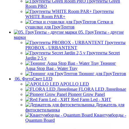
Гроутенты Green
Room PRO
Гроутенты
WHITE Room PAR+
Сетки и
сушилки для ГроуТентов
05. ГроуТенты - другие
марки
Гроутенты
PROBOX - URBANTENT
Гроутенты Secret
Jardin 2,5 v
Тюнинг
Aqua Stop Bag - Water Tray
Тюнинг для ГроуТентов
06. ФитоСвет LED
APOLLO LED
FLORA LED Линейные
Pioneer Grow Panel
Red Farm Led - ХИТ
Держатель для
фитосветильника
Квантумборды -
Quantum Board