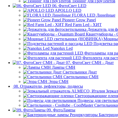
Тюнинг для ГроуТентов
06. ФитоСвет LED
APOLLO LED
FLORA LED Линейные
Pioneer Grow Panel
Red Farm Led - ХИТ
Держатель для ф
Квантумборды - 
Мощные
Подсветка ра
Nanolux Led
Фитолампы для р
Фитолента для рас
07. ФитоСвет CMH - Днат
Лампы СМН
Светильники Днат
Светильники СМН
Эпра СМН
08. Отражатели, рефлекторы, подвесы
Зерка
Светооражающие плен
Подвесы для светиль
Светильники 
09. ФитоЛампы
Бактерици