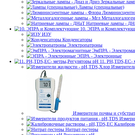
Зеркальные ламп
Лампы (специальные)
Люминисцентны
Металлогалоген
Натриевые лампы - ДН
10. ЭПРА и Комплектующ
ИЗУ
Конденсаторы
Электропатроны
ЭмПРА - Электрома
ЭПРА - Электронные
11. PH,TDS,EC- 
Измерител
Измерители почвы и субстра
Измери
Калибров
Нитрат-тестеры
Регуляторы pН