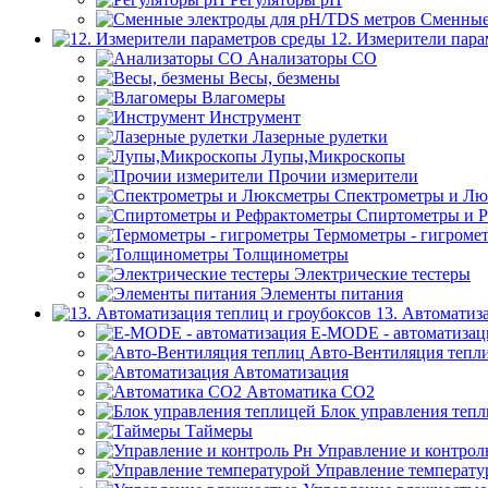
Сменные
12. Измерители пара
Анализаторы CO
Весы, безмены
Влагомеры
Инструмент
Лазерные рулетки
Лупы,Микроскопы
Прочии измерители
Спектрометры и Лю
Спиртометры и 
Термометры - гигроме
Толщинометры
Электрические тестеры
Элементы питания
13. Автоматиз
E-MODE - автоматизац
Авто-Вентиляция тепл
Автоматизация
Автоматика СО2
Блок управления теп
Таймеры
Управление и контрол
Управление температу