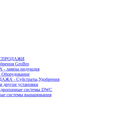
АСПРОДАЖИ
рения GroBro
- лампы индукция
Оборудование
АЖА - Субстраты,Удобрения
и другие установки
гидропонные системы DWC
ные системы выращивания