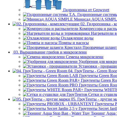
Гидропоника от Growsvet
Гидропонные системы
Минисад AQUA SIMP
02. Гидропоника - 
Компрессора и расп
Нагреватели 
Охлаждение воды
Помпы и насосы
Прозрачные шланг
03. Выращивание грибов и микрозелени
Семена микрозелени
Удобрения для микро
Установки - проращи
04. ГроуТенты - Green Roo
Гроутенты Green R
Гроутенты Green R
Гроутенты Green Ro
Гроутенты WHIT
Сетки и сушилк
05. ГроуТенты - другие м
Гроутенты
Гроутенты Secret Jardi
Тюнинг Aqua S