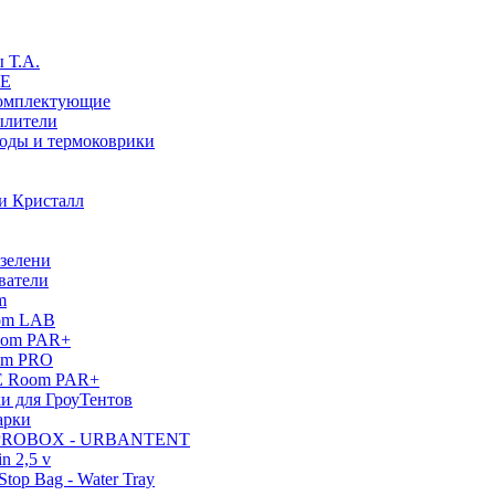
 Т.A.
LE
комплектующие
ылители
воды и термоковрики
и Кристалл
зелени
ватели
m
oom LAB
oom PAR+
om PRO
E Room PAR+
и для ГроуТентов
арки
 PROBOX - URBANTENT
n 2,5 v
top Bag - Water Tray