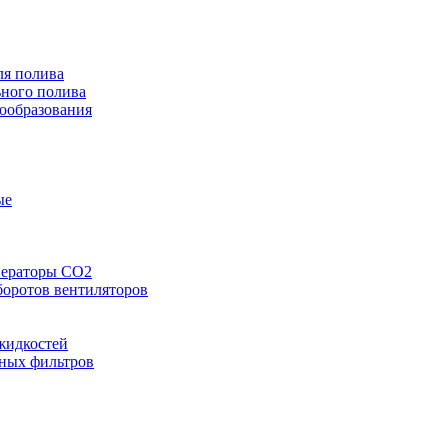
ля полива
ного полива
ообразования
ые
нераторы СО2
боротов вентиляторов
жидкостей
шных фильтров