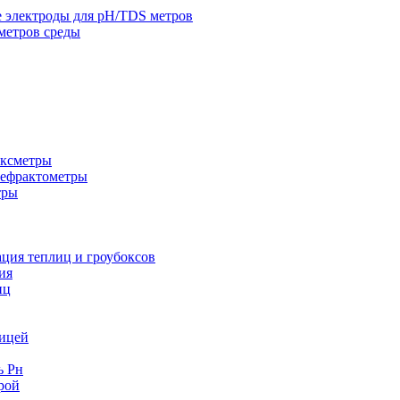
 электроды для pH/TDS метров
метров среды
ксметры
Рефрактометры
тры
ация теплиц и гроубоксов
ия
иц
лицей
ь Рн
рой