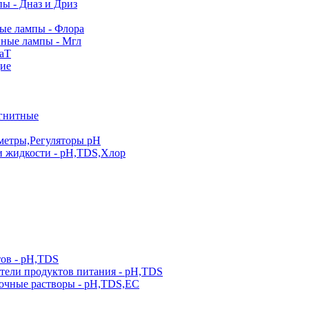
ы - Дназ и Дриз
е лампы - Флора
ные лампы - Мгл
аТ
ие
гнитные
метры,Регуляторы pН
и жидкости - pH,TDS,Хлор
тов - pH,TDS
тели продуктов питания - pH,TDS
очные растворы - pH,TDS,EC