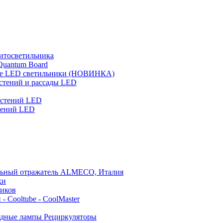
итосветильника
Quantum Board
 LED светильники (НОВИНКА)
стений и рассады LED
астений LED
тений LED
льный отражатель ALMECO, Италия
ки
ников
- Cooltube - CoolMaster
дные лампы Рециркуляторы