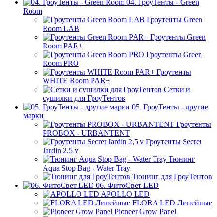
04. ГроуТенты - Green
Room
Гроутенты Green
Room LAB
Гроутенты Green
Room PAR+
Гроутенты Green
Room PRO
Гроутенты
WHITE Room PAR+
Сетки и
сушилки для ГроуТентов
05. ГроуТенты - другие
марки
Гроутенты
PROBOX - URBANTENT
Гроутенты Secret
Jardin 2,5 v
Тюнинг
Aqua Stop Bag - Water Tray
Тюнинг для ГроуТентов
06. ФитоСвет LED
APOLLO LED
FLORA LED Линейные
Pioneer Grow Panel