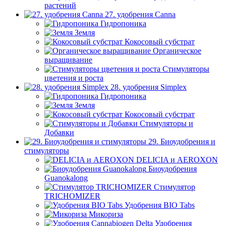
растений
27. удобрения Canna
Гидропоника
Земля
Кокосовый субстрат
Органическое
выращивание
Стимуляторы
цветения и роста
28. удобрения Simplex
Гидропоника
Земля
Кокосовый субстрат
Стимуляторы и
Добавки
29. Биоудобрения и
стимуляторы
DELICIA и AEROXON
Биоудобрения
Guanokalong
Стимулятор
TRICHOMIZER
Удобрения BIO Tabs
Микориза
Удобрения