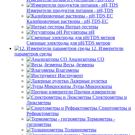
Измерители продуктов питания - pH,TDS
Калибровочные растворы - pH,TDS,EC
Нитрат-тестеры
Регуляторы pН
Сменные электроды для pH/TDS метров
12. Измерители
параметров среды
Анализаторы CO
Весы, безмены
Влагомеры
Инструмент
Лазерные рулетки
Лупы,Микроскопы
Прочии измерители
Спектрометры и
Люксметры
Спиртометры и
Рефрактометры
Термометры -
гигрометры
Толщинометры