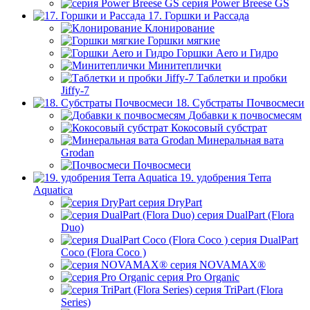
серия Power Breese GS
17. Горшки и Рассада
Клонирование
Горшки мягкие
Горшки Aero и Гидро
Минитеплички
Таблетки и пробки
Jiffy-7
18. Субстраты Почвосмеси
Добавки к почвосмесям
Кокосовый субстрат
Минеральная вата
Grodan
Почвосмеси
19. удобрения Terra
Aquatica
серия DryPart
серия DualPart (Flora
Duo)
серия DualPart
Coco (Flora Coco )
серия NOVAMAX®
серия Pro Organic
серия TriPart (Flora
Series)